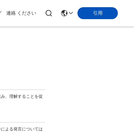
引用
グ
連絡 ください
読み、理解することを促
身による発言については