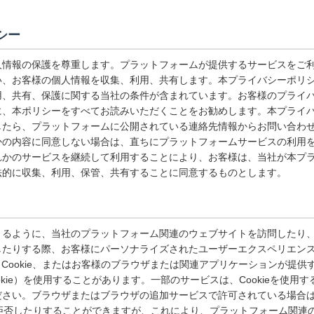
シー
人情報の保護を尊重します。プラットフォームが提供するサービスをご
い、お客様の個人情報を収集、利用、共有します。本プライバシーポリ
用、共有、保護に関する当社の条件が含まれています。お客様のプライ
に、本ポリシーをすべてお読みいただくことをお勧めします。本プライ
したら、プラットフォームに公開されている連絡先情報からお問い合わ
かの内容に同意しない場合は、直ちにプラットフォームサービスの利用
れかのサービスを継続して利用することにより、お客様は、当社が本プ
法的に収集、利用、保管、共有することに同意するものとします。
きるように、当社のプラットフォーム関連のウェブサイトを訪問したり
したりする際、お客様にパーソナライズされたユーザーエクスペリエン
lash Cookie、またはお客様のブラウザまたは関連アプリケーションが
okie）を使用することがあります。一部のサービスは、Cookieを使用
さい。ブラウザまたはブラウザの追加サービスで許可されている場合は、C
eを拒否したりすることができますが、これにより、プラットフォーム関連