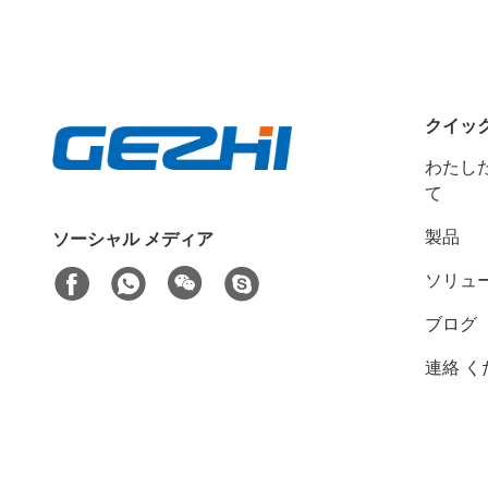
クイッ
わたした
て
製品
ソーシャル メディア
ソリュ
ブログ
連絡 く