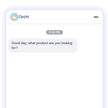
Gezhi
迅速な連絡
8:46 PM
テレ
Good day, what product are you looking 
86-755-2377-1707
for?
メール
sales@gezhi.net
アドレス
504、Bld。、YiQuanの企業公園、FuQianの
道No.434のFuChengの通り、シンセン、中国
518110
い