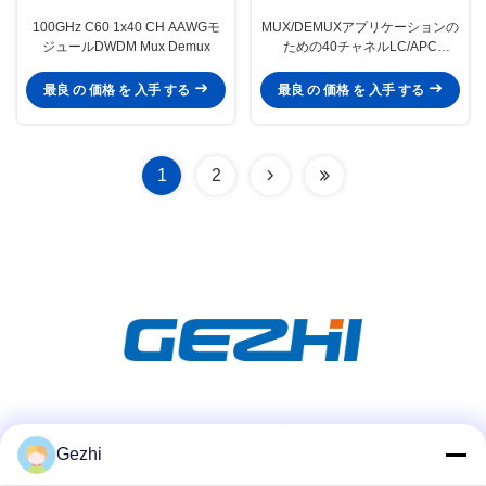
100GHz C60 1x40 CH AAWGモ
MUX/DEMUXアプリケーションの
ジュールDWDM Mux Demux
ための40チャネルLC/APC
100GHz無熱AWG DWDMモジュ
ール
最良 の 価格 を 入手 する
最良 の 価格 を 入手 する
1
2
ソーシャル メディア
Gezhi