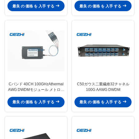
最良 の 価格 を 入手 する
最良 の 価格 を 入手 する
Cバンド 40CH 100GHzAthermal
C50ガウス二重繊維32チャネル
AWG DWDMモジュール メトロと
100G AAWG DWDM
長距離ネットワークにおける
WDM送信
最良 の 価格 を 入手 する
最良 の 価格 を 入手 する