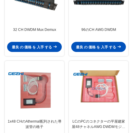
32 CH DWDM Mux Demux
96のCH AWG DWDM
最良 の 価格 を 入手 する
最良 の 価格 を 入手 する
1x48 CHのAthermal配列された導
LCのPCのコネクターの平屋建家
波管の格子
屋48チャネルAWG DWDMモジュ
ール