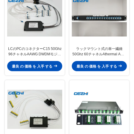
LCのPCのコネクターC15 50Ghz
ラックマウント式の単一繊維
96チャネルAAWG DWDMモジュ
50Ghz 60チャネルAthermal AWG
ール
DWDM
最良 の 価格 を 入手 する
最良 の 価格 を 入手 する