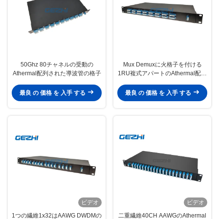
50Ghz 80チャネルの受動の
Mux Demuxに火格子を付ける
Athermal配列された導波管の格子
1RU複式アパートのAthermal配列
された導波管
最良 の 価格 を 入手 する
最良 の 価格 を 入手 する
ビデオ
ビデオ
1つの繊維1x32はAAWG DWDMの
二重繊維40CH AAWGのAthermal