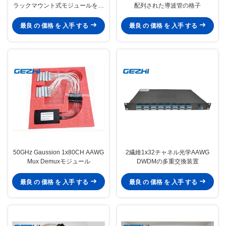
ラックマウント式モジュールを運
配列された導波管の格子
びます
最良 の 価格 を 入手 する
最良 の 価格 を 入手 する
50GHz Gaussion 1x80CH AAWG
2繊維1x32チャネル光学AAWG
Mux Demuxモジュール
DWDMの多重交換装置
最良 の 価格 を 入手 する
最良 の 価格 を 入手 する