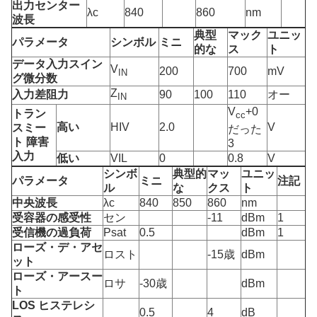
出力センター
λc
840
860
nm
波長
典型
マック
ユニッ
パラメータ
シンボル
ミニ
的な
ス
ト
データ入力スイン
V
200
700
mV
IN
グ微分数
Z
入力差阻力
90
100
110
オー
IN
V
+0
トラン
cc
高い
HIV
2.0
V
スミー
だった
ト 障害
3
入力
低い
VIL
0
0.8
V
シンボ
典型的
マッ
ユニッ
パラメータ
ミニ
注記
ル
な
クス
ト
中央波長
λc
840
850
860
nm
受容器の感受性
セン
-11
dBm
1
受信機の過負荷
Psat
0.5
dBm
1
ローズ・デ・アセ
ロスト
-15歳
dBm
ット
ローズ・アースー
ロサ
-30歳
dBm
ト
LOS ヒステレシ
0.5
4
dB