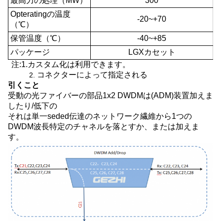
最高力の処理（MW）
300
Opteratingの温度
-20~+70
（℃）
保管温度（℃）
-40~+85
パッケージ
LGXカセット
注:1.カスタム化は利用できます。
コネクターによって指定される
2.
引くこと
受動の光ファイバーの部品1x2 DWDMは(ADM)装置加えま
したり/低下の
それは単一seded伝達のネットワーク繊維から1つの
DWDM波長特定のチャネルを落とすか、または加えま
す。