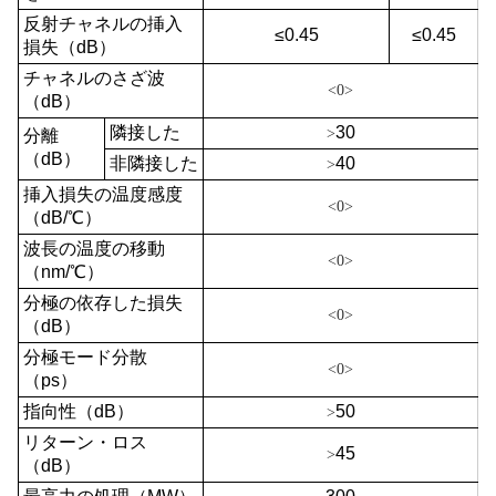
反射チャネルの挿入
≤0.45
≤0.45
損失（dB）
チャネルのさざ波
<0>
（dB）
隣接した
30
>
分離
（dB）
非隣接した
40
>
挿入損失の温度感度
<0>
（dB/℃）
波長の温度の移動
<0>
（nm/℃）
分極の依存した損失
<0>
（dB）
分極モード分散
<0>
（ps）
指向性（dB）
50
>
リターン・ロス
45
>
（dB）