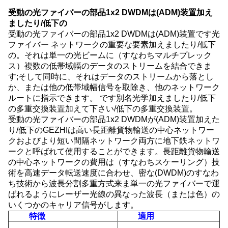
受動の光ファイバーの部品1x2 DWDMは(ADM)装置加え
ましたり/低下の
受動の光ファイバーの部品1x2 DWDMは(ADM)装置です光
ファイバー ネットワークの重要な要素加えましたり/低下
の。それは単一の光ビームに（すなわちマルチプレック
ス）複数の低帯域幅のデータのストリームを結合できま
す;そして同時に、それはデータのストリームから落とし
か、または他の低帯域幅信号を取除き、他のネットワーク
ルートに指示できます。 です別名光学加えましたり/低下
の多重交換装置加えて下さい/低下の多重交換装置。
受動の光ファイバーの部品1x2 DWDMが(ADM)装置加えた
り/低下のGEZHIは高い長距離貨物輸送の中心ネットワー
クおよびより短い間隔ネットワーク両方に地下鉄ネットワ
ークと呼ばれて使用することができます。長距離貨物輸送
の中心ネットワークの費用は（すなわちスケーリング）技
術を高速データ転送速度に合わせ、密な(DWDM)のすなわ
ち技術から波長分割多重方式来ま単一の光ファイバーで運
ばれるようにレーザー光線の異なった波長（または色）の
いくつかのキャリア信号がします。
特徴
適用