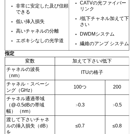
CATVの光ファイバー
非常に安定した及び信頼
リンク
できる
/低下チャネル加えて下
低い挿入損失
さい
高いチャネルの分離
DWDMシステム
エポキシなしの光学道
繊維のアンプ システム
指定
変数
加えて下さい/低下
チャネルの波長
ITUの格子
（nm）
チャネル・スペーシ
100つ
200
ング（GHz）
チャネル通過帯域
（@-0.5dBの帯域
0.3
0.5
>
>
幅） （nm）
渡して下さいチャネ
ルの挿入損失（dB）
≤0.7
≤0.8
を