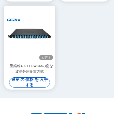
ビデオ
二重繊維40CH DWDMの密な
波長分割多重方式
最良 の 価格 を 入手
する