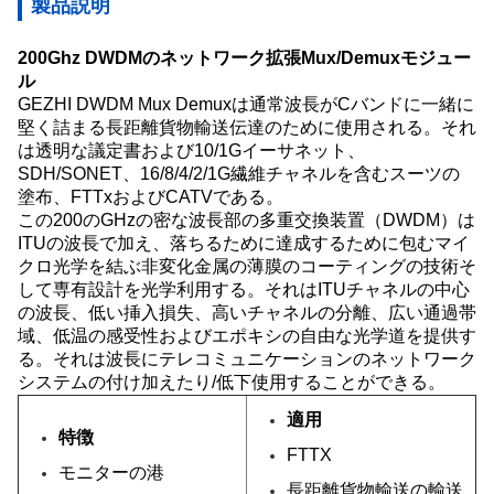
製品説明
200Ghz DWDMのネットワーク拡張Mux/Demuxモジュー
ル
GEZHI
DWDM Mux Demuxは通常波長がCバンドに一緒に
堅く詰まる長距離貨物輸送伝達のために使用される。それ
は透明な議定書および10/1Gイーサネット、
SDH/SONET、16/8/4/2/1G繊維チャネルを含むスーツの
塗布、FTTxおよびCATVである。
この200のGHzの密な波長部の多重交換装置（DWDM）は
ITUの波長で加え、落ちるために達成するために包むマイ
クロ光学を結ぶ非変化金属の薄膜のコーティングの技術そ
して専有設計を光学利用する。それはITUチャネルの中心
の波長、低い挿入損失、高いチャネルの分離、広い通過帯
域、低温の感受性およびエポキシの自由な光学道を提供す
る。それは波長にテレコミュニケーションのネットワーク
システムの付け加えたり/低下使用することができる。
適用
特徴
FTTX
モニターの港
長距離貨物輸送の輸送