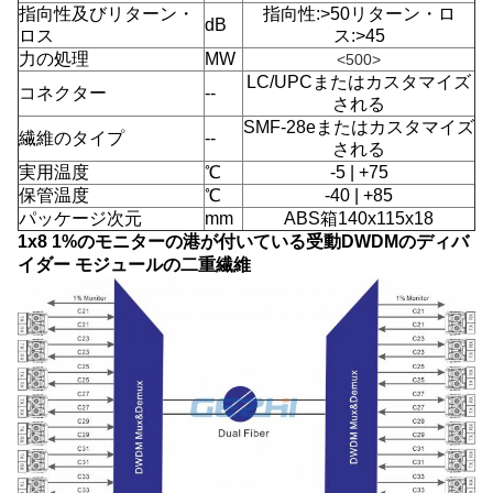
指向性及びリターン・
指向性:>50リターン・ロ
dB
ロス
ス:>45
力の処理
MW
<500>
LC/UPCまたはカスタマイズ
コネクター
--
される
SMF-28eまたはカスタマイズ
繊維のタイプ
--
される
実用温度
℃
-5 | +75
保管温度
℃
-40 | +85
パッケージ次元
mm
ABS箱140x115x18
1x8 1%のモニターの港が付いている受動DWDMのディバ
イダー モジュールの二重繊維