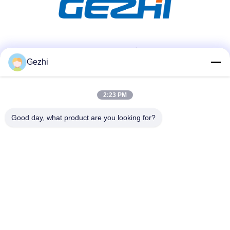
ソーシャル メディア
Gezhi
迅速な連絡
2:23 PM
テレ
Good day, what product are you looking for?
86-755-2377-1707
メール
sales@gezhi.net
アドレス
504、Bld。、YiQuanの企業公園、FuQianの道No.434の
FuChengの通り、シンセン、中国518110