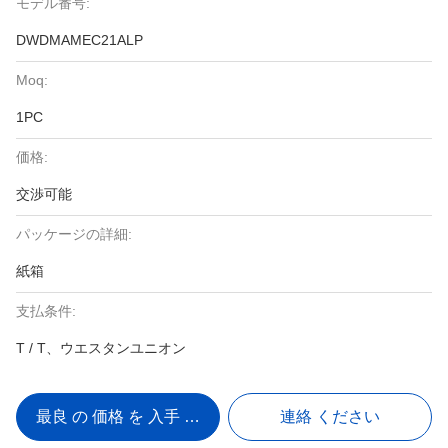
モデル番号:
DWDMAMEC21ALP
Moq:
1PC
価格:
交渉可能
パッケージの詳細:
紙箱
支払条件:
T / T、ウエスタンユニオン
最良 の 価格 を 入手 する
連絡 ください