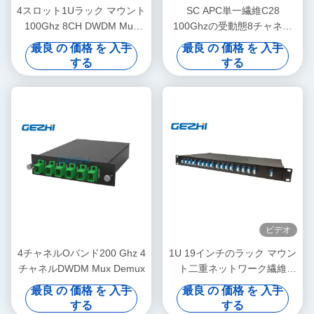
4スロット1Uラック マウント
SC APC単一繊維C28
100Ghz 8CH DWDM Mux
100Ghzの受動態8チャネル
Demuxモジュール
Dwdm Mux
最良 の 価格 を 入手
最良 の 価格 を 入手
する
する
ビデオ
4チャネルOバンド200 Ghz 4
1U 19インチのラック マウン
チャネルDWDM Mux Demux
ト二重ネットワーク繊維
1x16 DWDM Mux Demux
最良 の 価格 を 入手
最良 の 価格 を 入手
する
する