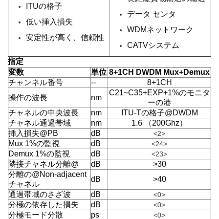
ITUの格子
データ センタ
低い挿入損失
WDMネットワーク
安定性が高く、信頼性
CATVシステム
指定
変数
単位
8+1CH DWDM Mux+Demux
チャンネル番号
--
8+1CH
C21~C35+EXP+1%のモニタ
操作の波長
nm
ーの港
チャネルの中央波長
nm
ITU-Tの格子@DWDM
チャネル通過帯域
nm
1.6 （200Ghz）
挿入損失@PB
dB
<2>
Mux 1%の監視
dB
<24>
Demux 1%の監視
dB
<23>
隣接チャネル分離@
dB
>30
分離の@Non-adjacent
dB
>40
チャネル
通過帯域のさざ波
dB
<0>
分極の依存した損失
dB
<0>
分極モード分散
ps
<0>