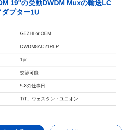
WDM 19"の受動DWDM Muxの輸送LC
アダプター1U
GEZHI or OEM
DWDM8AC21RLP
1pc
交渉可能
5-8の仕事日
T/T、ウェスタン・ユニオン