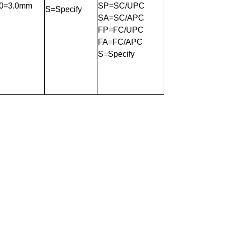
0=3.0mm
SP=SC/UPC
S=Specify
SA=SC/APC
FP=FC/UPC
FA=FC/APC
S=Specify