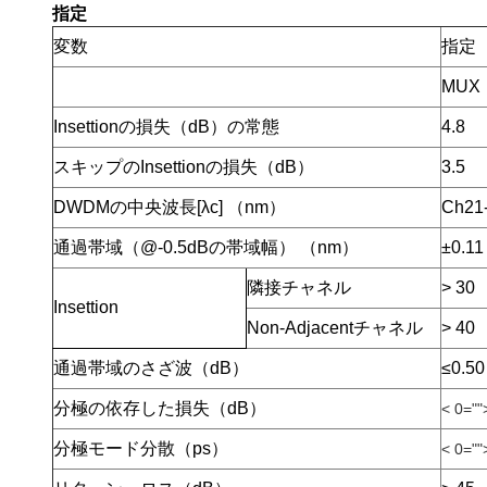
指定
変数
指定
MUX
Insettionの損失（dB）の常態
4.8
スキップのInsettionの損失（dB）
3.5
DWDMの中央波長[λc] （nm）
Ch21
通過帯域（@-0.5dBの帯域幅） （nm）
±0.11
隣接チャネル
> 30
Insettion
Non-Adjacentチャネル
> 40
通過帯域のさざ波（dB）
≤0.50
分極の依存した損失（dB）
< 0=""
分極モード分散（ps）
< 0=""