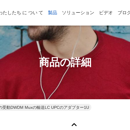
わたしたち に つい て
製品
ソリューション
ビデオ
ブロ
商品の詳細
9"の受動DWDM Muxの輸送LC UPCのアダプター1U