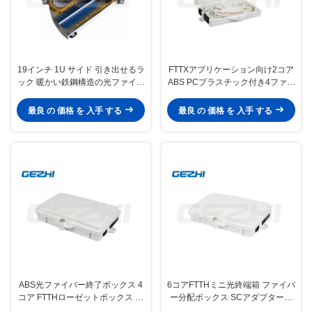
19インチ 1U サイド 引き出せるラ
FTTXアプリケーション向け2コア
ック 暖かい鉄鋼構造の光ファイバ
ABS PCプラスチック付き4ファイ
ーパッチパネルをマウント
バースプライシング難燃性光ファ
イバー終端ボックス
最良 の 価格 を 入手 する
最良 の 価格 を 入手 する
ABS光ファイバー終了ボックス 4
6コアFTTHミニ光終端箱 ファイバ
コア FTTHローゼットボックス 壁
ー分配ボックス SCアダプターお
式設計
よびIP65保護付き