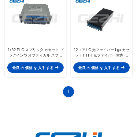
1x32 PLC スプリッタ カセット プ
12コア LC 光ファイバー Lgx カセ
ラグイン型 オプティカル スプリ
ット FTTH 光ファイバー 室内 フ
ッタ 挿入型 カセット タイプ PLC
ァイバー 終了 ボックス
スプリッタ
最良 の 価格 を 入手 する
最良 の 価格 を 入手 する
1