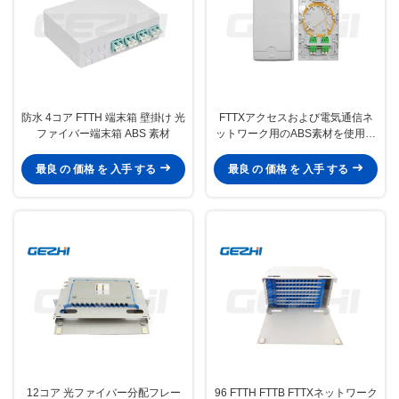
防水 4コア FTTH 端末箱 壁掛け 光
FTTXアクセスおよび電気通信ネ
ファイバー端末箱 ABS 素材
ットワーク用のABS素材を使用し
た壁掛け2芯光ファイバー終端ボ
ックス
最良 の 価格 を 入手 する
最良 の 価格 を 入手 する
12コア 光ファイバー分配フレー
96 FTTH FTTB FTTXネットワーク