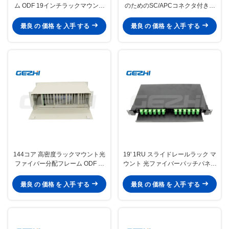
ム ODF 19インチラックマウント
のためのSC/APCコネクタ付きコ
可能 光ファイバーパッチパネル
アファイバー配送フレーム ODF
コールドロールドスチール製
最良 の 価格 を 入手 する
最良 の 価格 を 入手 する
144コア 高密度ラックマウント光
19' 1RU スライドレールラック マ
ファイバー分配フレーム ODF フ
ウント 光ファイバーパッチパネル
ァイバーパッチパネル
2 メタルFAPと冷たいロール鋼構
造
最良 の 価格 を 入手 する
最良 の 価格 を 入手 する