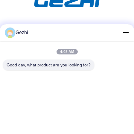
ソーシャル メディア
Gezhi
4:03 AM
迅速な連絡
テレ
Good day, what product are you looking for?
86-755-2377-1707
メール
sales@gezhi.net
アドレス
504、Bld。、YiQuanの企業公園、FuQianの道No.434の
FuChengの通り、シンセン、中国518110