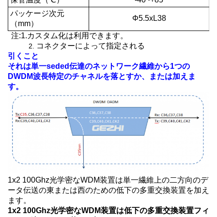
パッケージ次元
Φ5.5xL38
（mm）
注:1.カスタム化は利用できます。
コネクターによって指定される
2.
引くこと
それは単一seded伝達のネットワーク繊維から1つの
DWDM波長特定のチャネルを落とすか、または加えま
す。
1x2 100Ghz光学密なWDM装置は単一繊維上の二方向のデ
ータ伝送の東または西のための低下の多重交換装置を加え
ます。
1x2 100Ghz光学密なWDM装置は低下の多重交換装置
フィ