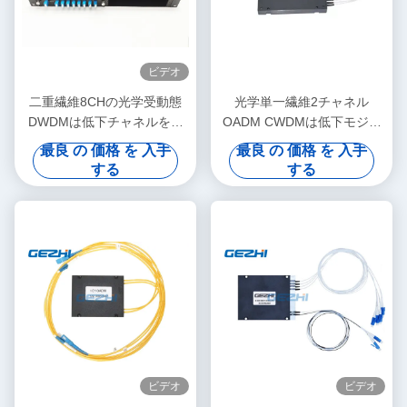
ビデオ
二重繊維8CHの光学受動態
光学単一繊維2チャネル
DWDMは低下チャネルを加
OADM CWDMは低下モジュ
えます
ールを加えます
最良 の 価格 を 入手
最良 の 価格 を 入手
する
する
ビデオ
ビデオ