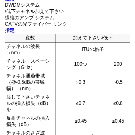
DWDMシステム
/低下チャネル加えて下さい
繊維のアンプ システム
CATVの光ファイバー リンク
指定
変数
加えて下さい/低下
チャネルの波長
ITUの格子
（nm）
チャネル・スペーシ
100つ
200
ング（GHz）
チャネル通過帯域
（@-0.5dBの帯域
0.3
0.5
>
>
幅） （nm）
渡して下さいチャネ
ルの挿入損失（dB）
≤0.7
≤0.8
を
反射チャネルの挿入
≤0.45
≤0.45
損失（dB）
チャネルのさざ波