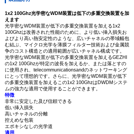
1x2 100Ghz光学密なWDM装置は低下の多重交換装置を加
えます
光学密なWDM装置が低下の多重交換装置を加える1x2
100Ghzは
改善された性能のために、より低い挿入損失お
よびより高い熱安定性のような、
広いチャネルの帯域幅
包
む結ぶ
、
マイクロ光学を薄膜フィルター技術および金属競
争のコスト構造との
適用範囲が広いチャネル構成です。
光学密なWDM装置が低下の多重交換装置を加えるGEZHI
の1x2 100Ghzが特定の波長を加えるか、または落とすの
に使用され、telecommunicationsandのネットワーキング
にとって理想的です。さらに、光学密なWDM装置が低下
の多重交換装置を加えるこの1x2 100GhzはDWDMシステ
ムの強力な適用で使用することができます。
特徴
非常に安定した及び信頼できる
低い挿入損失
高いチャネルの分離
控えめな包装
エポキシなしの光学道
適用