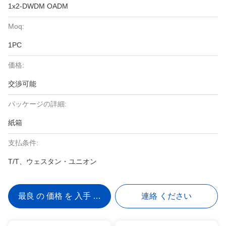
1x2-DWDM OADM
Moq:
1PC
価格:
交渉可能
パッケージの詳細:
紙箱
支払条件:
T/T、ウェスタン・ユニオン
最良 の 価格 を 入手 する
連絡 ください