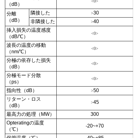
<0>
（dB）
隣接した
30
>
分離
（dB）
非隣接した
40
>
挿入損失の温度感度
<0>
（dB/℃）
波長の温度の移動
<0>
（nm/℃）
分極の依存した損失
<0>
（dB）
分極モード分散
<0>
（ps）
指向性（dB）
50
>
リターン・ロス
45
>
（dB）
最高力の処理（MW）
300
Opteratingの温度
-20~+70
（℃）
保管温度（℃）
-40~+85