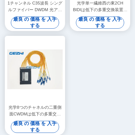
1チャンネル C35波長 シング
光学単一繊維西の東2CH
ルファイバー DWDM 光アド
BIDIは低下の多重交換装置を
ドロップマルチプレクサ
加えます
最良 の 価格 を 入手
最良 の 価格 を 入手
OADMモジュール
する
する
光学8つのチャネルの二重側
面CWDMは低下の多重交換
装置を加えます
最良 の 価格 を 入手
する