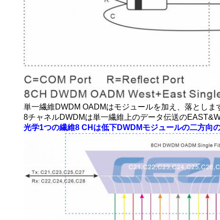
単一繊維DWDM OADMはモジュールを加え、落としま
8チャネルDWDMは単一繊維上のデータ伝送のEAST
光学1つの繊維8 CHは低下DWDMモジュールの二方向