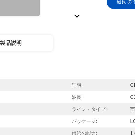
最良 の 
製品説明
証明:
C
波長:
C
ライン・タイプ:
西
パッケージ:
L
供給の能力:
1