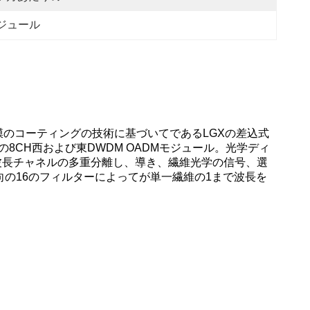
モジュール
7の薄膜のコーティングの技術に基づいてであるLGXの差込式
8CH西および東DWDM OADMモジュール。光学ディ
波長チャネルの多重分離し、導き、繊維光学の信号、選
方向の16のフィルターによってが
単一繊維の1まで波長を