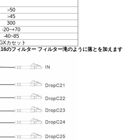
50
>
45
>
300
-20~+70
-40~85
LGXカセット
に16のフィルター フィルター滝のように落とを加えます