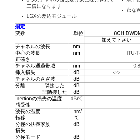
二倍になります
密な
LGXの差込モジュール
指定
変数
単位
8CH DW
加えて下さい
チャネルの波長
nm
中心の波長
nm
ITU
正確さ
チャネル通過帯域
nm
0.
挿入損失
dB
<2>
チャネルのさざ波
dB
分離
隣接した
dB
非隣接した
dB
Inertionの損失の温度
dB/℃
感受性
波長の温度
nm/
転移
℃
分極の扶養家族
dB
損失
分極モード
dB