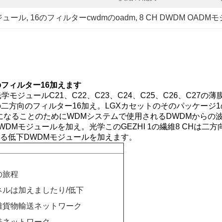
モジュール
, 
16のフィルターcwdmのoadm
, 
8 CH DWDM OADM
のフィルター16加えます
光学モジュールC21、C22、C23、C24、C25、C26、C2
二方向のフィルター16加え。LGXカセットのそのパッケージ1の
になることのためにWDMシステムで使用されるDWDMからの
WDMモジュールを加え
。
光学
このGEZHI
1の繊維8 CHは二
る
低下DWDMモジュールを加えます
。
の旅程
ネルは加えましたり/低下
離貨物輸送ネットワーク
鉄ネットワーク