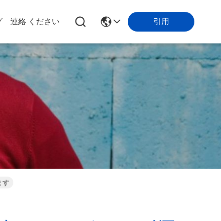
引用
グ
連絡 ください
ます