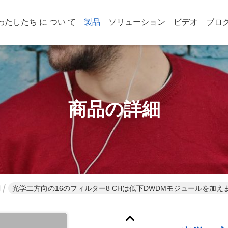
わたしたち に つい て
製品
ソリューション
ビデオ
ブロ
商品の詳細
光学二方向の16のフィルター8 CHは低下DWDMモジュールを加え