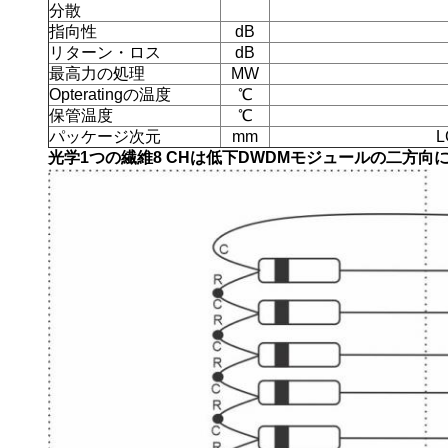
分散
指向性
dB
リターン・ロス
dB
最高力の処理
MW
Opteratingの温度
℃
保管温度
℃
パッケージ次元
mm
光学1つの繊維8 CHは低下DWDMモジュールの二方向