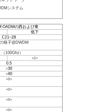
WDMシステム
DM OADMの西および東
低下
C21~28
-Tの格子@DWDM
8 （100Ghz）
<2>
0.5
30
>
40
>
<0>
<0>
<0>
<0>