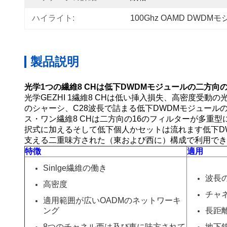
ハイライト:
100Ghz OAMD DWDM
製品説明
光学1つの繊維8 CHは低下DWDMモジュールの二方向
光学GEZHI 1繊維8 CHは低い挿入損失、高密度受動の
のシャーシ、C28波長で詰まる低下DWDMモジュールの
ス・ワン繊維8 CHは二方向の16のフィルターが
多重型
択式に加えるそして低下個人かセットは流れます
低下D
支える二重味方された（東および西に）構成で利用でき
特徴
適用
Sinlge繊維の働き
波長
高密度
チャ
適用範囲が広いOADMのネットワーキ
ング
長距
8つのチャネル西は及び東に味方されて
地下