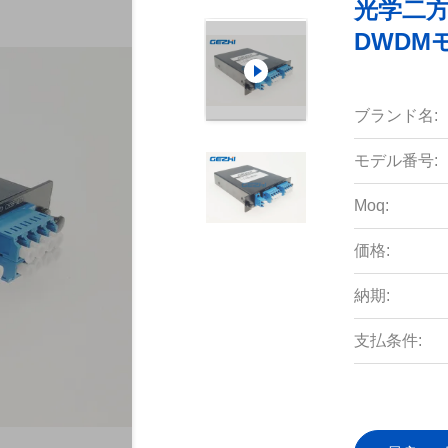
光学二方
DWDM
ブランド名:
モデル番号:
Moq:
価格:
納期:
支払条件: