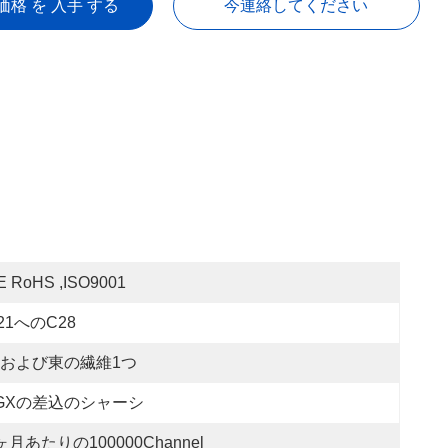
価格 を 入手 する
今連絡してください
E RoHS ,ISO9001
21へのC28
および東の繊維1つ
GXの差込のシャーシ
ヶ月あたりの100000Channel