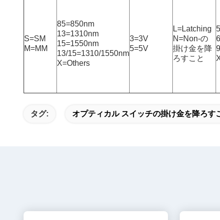
85=850nm
L=Latching
13=1310nm
S=SM
3=3V
N=Non-の
6
15=1550nm
M=MM
5=5V
掛け金を降
13/15=1310/1550nm
ろすこと
X=Others
タグ:
オプティカル スイッチの掛け金を降ろす