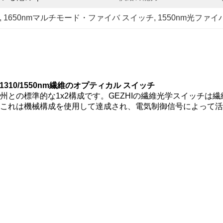
, 
1650nmマルチモード・ファイバ スイッチ
, 
1550nm光ファイ
10/1550nm繊維のオプティカル スイッチ
の州との標準的な1x2構成です。GEZHIの繊維光学スイッチ
これは機械構成を使用して達成され、電気制御信号によって活