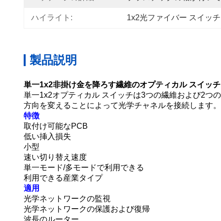
ハイライト:
1x2光ファイバー スイッチ
製品説明
単一1x2非掛け金を降ろす繊維のオプティカル スイッチ13
単一1x2オプティカル スイッチは3つの繊維および2つ
方向を変えることによって光学チャネルを接続します。
特徴
取付け可能なPCB
低い挿入損失
小型
速い切り替え速度
単一モード/多モードで利用できる
利用できる産業タイプ
適用
光学ネットワークの監視
光学ネットワークの保護および復帰
波長のルーター