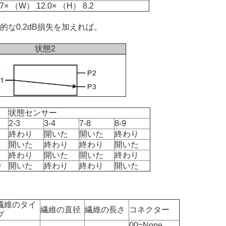
7× （W） 12.0× （H） 8.2
な0.2dB損失を加えれば。
状態2
状態センサー
2-3
3-4
7-8
8-9
終わり
開いた
開いた
終わり
開いた
終わり
終わり
開いた
終わり
開いた
開いた
終わり
D
開いた
終わり
終わり
開いた
繊維のタイ
繊維の直径
繊維の長さ
コネクター
プ
00=None