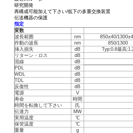
研究開発
再構成可能加えて下さい/低下の多重交換装置
伝送機器の保護
指定
変数
波長範囲
nm
850±40/1300±
作動の波長
nm
850/1300
挿入損失
dB
Typ:0.8最高:1.
リターン・ロス
dB
混線
dB
PDL
dB
WDL
dB
TDL
dB
反復性
dB
電源
V
寿命
時間
時間を転換して下さい
氏
伝達力
MW
実用温度
℃
保管温度
℃
重量
g