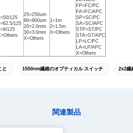
FP=FC/PC
FA=FC/APC
25=250um
5=50/125
SP=SC/PC
90=900um
1=1m
=62.5/125
SA=SC/APC
20=2.0mm
2=1.5m
9=9/125
STP=ST/PC
30=3.0mm
X=Others
X=Others
STA=ST/APC
X=Others
LP=LC/PC
LA=LP/APC
X=Others
こと
1550nm繊維のオプティカル スイッチ
2x2
関連製品