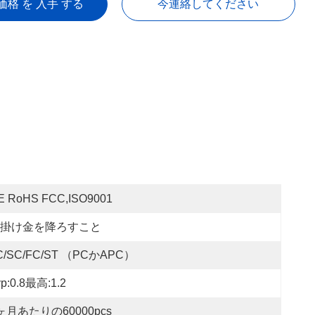
価格 を 入手 する
今連絡してください
E RoHS FCC,ISO9001
掛け金を降ろすこと
C/SC/FC/ST （PCかAPC）
yp:0.8最高:1.2
ヶ月あたりの60000pcs