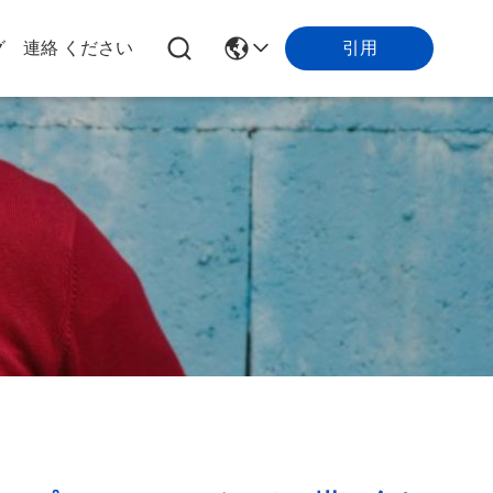
引用
グ
連絡 ください