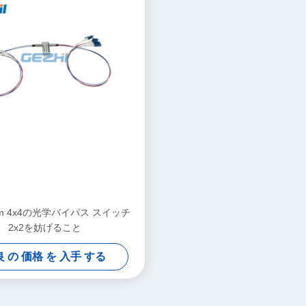
nm 4x4の光学バイパス スイッチ
2x2を妨げること
 の 価格 を 入手 する