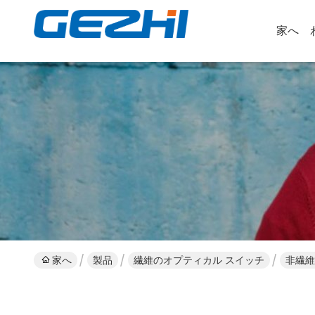
家へ
家へ
製品
繊維のオプティカル スイッチ
非繊維