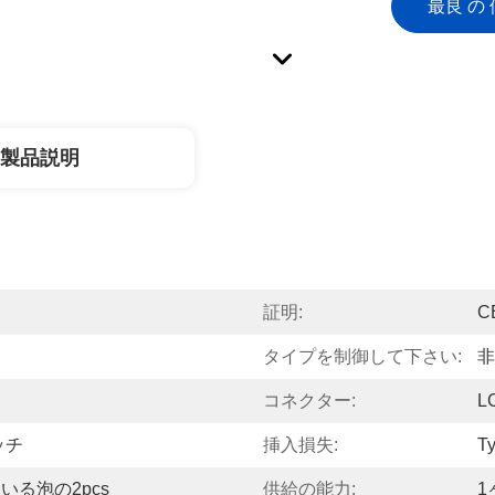
最良 の 
製品説明
証明:
C
タイプを制御して下さい:
非
コネクター:
L
ッチ
挿入損失:
T
る泡の2pcs
供給の能力:
1