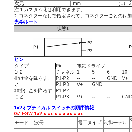
次元
mm
（L） 2
注:1.カスタム化は利用できます。
コネクターなしで指定されて、コネクターごとの付加的
2.
光学ルート
状態1
ピン
タイプ
Pin
電気ドライブ
1×2
チャネル
1
5
6
10
掛け金を降ろすこ
P1-P2
--
--
GND
V+
と
P1-P3
V+
GND
--
--
非掛け金を降ろす
P1-P2
--
--
--
--
こと
P1-P3
V+
--
--
GN
1x2オプティカル スイッチの順序情報
GZ-FSW-1x2-x-xx-x-x-x-xx-x-xx
モード
波長
電圧タイプ
制御モデル