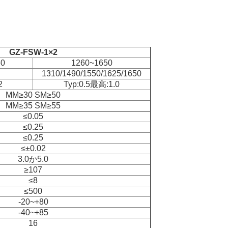
GZ-FSW-1×2
40
1260~1650
1310/1490/1550/1625/1650
2
Typ:0.5最高:1.0
MM≥30 SM≥50
MM≥35 SM≥55
≤0.05
≤0.25
≤0.25
≤±0.02
3.0か5.0
≥107
≤8
≤500
-20~+80
-40~+85
16