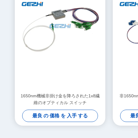
1650nm機械非掛け金を降ろされた1x8繊
非1650
維のオプティカル スイッチ
最良 の 価格 を 入手 する
最良