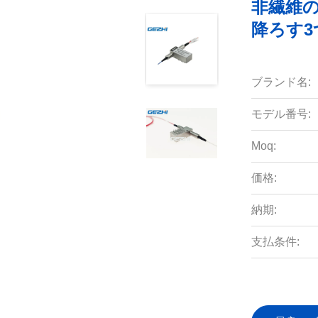
非繊維
降ろす3つ
ブランド名:
モデル番号:
Moq:
価格:
納期:
支払条件: